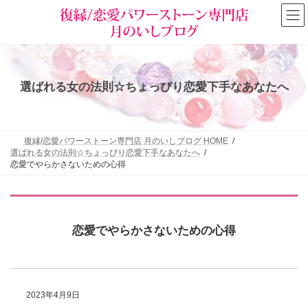
コ
ナ
ン
ビ
テ
ゲ
ン
ー
ツ
シ
へ
ョ
ス
ン
選ばれる女の法則☆ちょっぴり恋愛下手なあなたへ
キ
に
ッ
移
プ
動
復縁/恋愛パワーストーン専門店 月のいしブログ HOME
選ばれる女の法則☆ちょっぴり恋愛下手なあなたへ
恋愛でやらかさないための心得
恋愛でやらかさないための心得
2023年4月9日