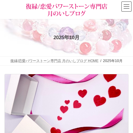
コ
ナ
ン
ビ
テ
ゲ
ン
ー
ツ
シ
へ
ョ
ス
ン
2025年10月
キ
に
ッ
移
プ
動
復縁/恋愛パワーストーン専門店 月のいしブログ HOME
2025年10月