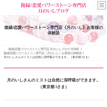
コ
ナ
ン
ビ
テ
ゲ
ン
ー
ツ
シ
へ
ョ
復縁/恋愛パワーストーン専門店《月のいし》お客様の
ス
ン
キ
に
体験談
ッ
移
プ
動
復縁/恋愛パワーストーン専門店 月のいしブログ HOME
復縁/恋愛パワーストーン専門店《月のいし》お客様の体験談
月のいしさんのミストは自然に深呼吸ができます。（東京都 Iさま）
月のいしさんのミストは自然に深呼吸ができます。
（東京都 Iさま）