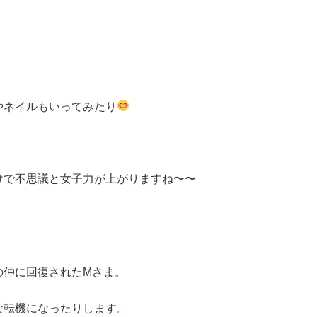
やネイルもいってみたり
けで不思議と女子力が上がりますね〜〜
の仲に回復されたMさま。
な転機になったりします。