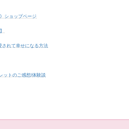
し》ショップページ
】
愛されて幸せになる方法
レットのご感想/体験談