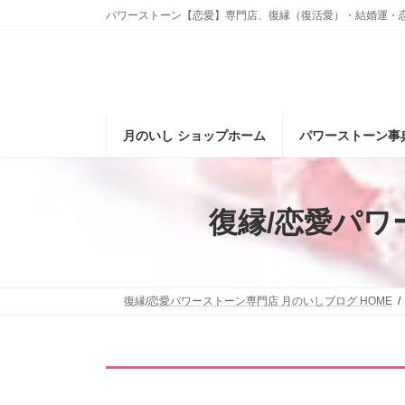
コ
ナ
パワーストーン【恋愛】専門店、復縁（復活愛）・結婚運・
ン
ビ
テ
ゲ
ン
ー
ツ
シ
へ
ョ
ス
ン
月のいし ショップホーム
パワーストーン事
キ
に
ッ
移
プ
動
復縁/恋愛パ
復縁/恋愛パワーストーン専門店 月のいしブログ HOME