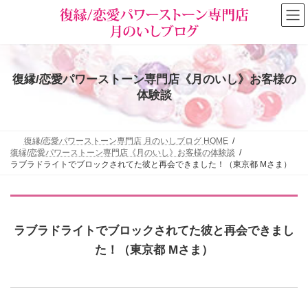
コ
ナ
ン
ビ
テ
ゲ
ン
ー
ツ
シ
へ
ョ
復縁/恋愛パワーストーン専門店《月のいし》お客様の
ス
ン
キ
に
体験談
ッ
移
プ
動
復縁/恋愛パワーストーン専門店 月のいしブログ HOME
復縁/恋愛パワーストーン専門店《月のいし》お客様の体験談
ラブラドライトでブロックされてた彼と再会できました！（東京都 Mさま）
ラブラドライトでブロックされてた彼と再会できまし
た！（東京都 Mさま）