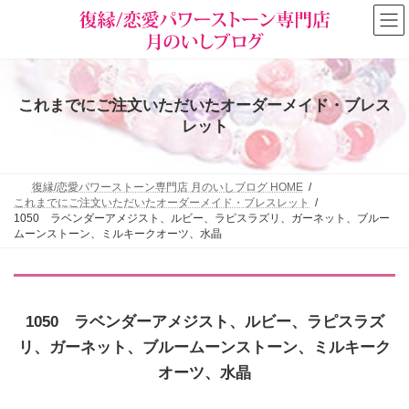
コ
ナ
ン
ビ
テ
ゲ
ン
ー
ツ
シ
へ
ョ
これまでにご注文いただいたオーダーメイド・ブレス
ス
ン
キ
に
レット
ッ
移
プ
動
復縁/恋愛パワーストーン専門店 月のいしブログ HOME
これまでにご注文いただいたオーダーメイド・ブレスレット
1050 ラベンダーアメジスト、ルビー、ラピスラズリ、ガーネット、ブルー
ムーンストーン、ミルキークオーツ、水晶
1050 ラベンダーアメジスト、ルビー、ラピスラズ
リ、ガーネット、ブルームーンストーン、ミルキーク
オーツ、水晶