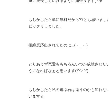
重に成長していけるように頑張ります(^^)/
もしかしたら単に無料だから??とも思いまし
ビックリしました。
拒絶反応出されてたのに...(・_・;)
とりあえず恋愛ももちろんいつか成就させた
うになればなぁと思います(*^▽^*)
もしかしたら私の選ぶ石は違うのかも知れな
います☆