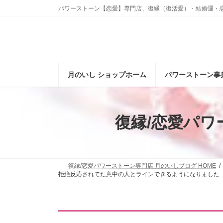
コ
ナ
パワーストーン【恋愛】専門店、復縁（復活愛）・結婚運・
ン
ビ
テ
ゲ
ン
ー
ツ
シ
へ
ョ
ス
ン
月のいし ショップホーム
パワーストーン事
キ
に
ッ
移
プ
動
復縁/恋愛パ
復縁/恋愛パワーストーン専門店 月のいしブログ HOME
拒絶反応されてた意中の人とラインできるようになりました