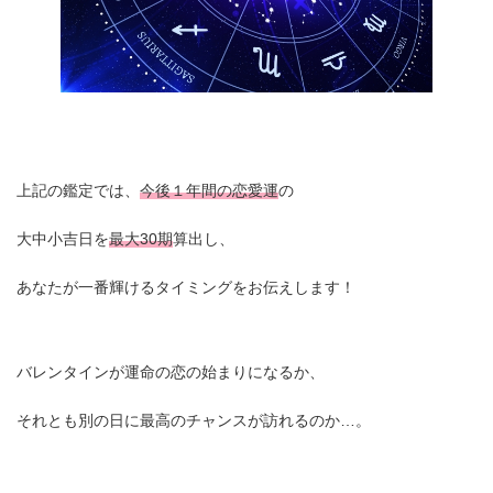
上記の鑑定では、
今後１年間の恋愛運
の
大中小吉日を
最大30期
算出し、
あなたが一番輝けるタイミングをお伝えします！
バレンタインが運命の恋の始まりになるか、
それとも別の日に最高のチャンスが訪れるのか…。