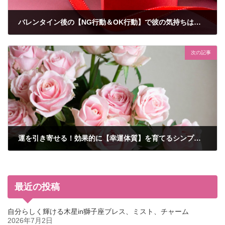
バレンタイン後の【NG行動＆OK行動】で彼の気持ちは激変する！
2025年2月16日
次の記事
運を引き寄せる！効果的に【幸運体質】を育てるシンプルな習慣
2025年2月23日
最近の投稿
自分らしく輝ける木星in獅子座ブレス、ミスト、チャーム
2026年7月2日