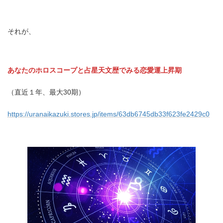
それが、
あなたのホロスコープと占星天文歴でみる恋愛運上昇期
（直近１年、最大30期）
https://uranaikazuki.stores.jp/items/63db6745db33f623fe2429c0