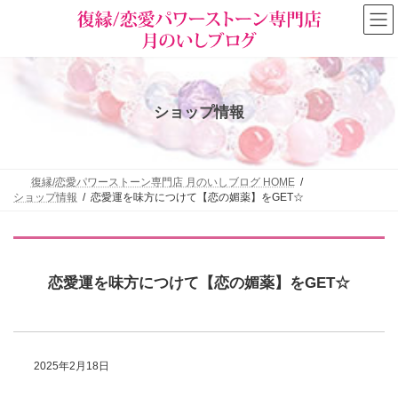
コ
ナ
ン
ビ
テ
ゲ
ン
ー
ツ
シ
へ
ョ
ス
ン
ショップ情報
キ
に
ッ
移
プ
動
復縁/恋愛パワーストーン専門店 月のいしブログ HOME
ショップ情報
恋愛運を味方につけて【恋の媚薬】をGET☆
恋愛運を味方につけて【恋の媚薬】をGET☆
2025年2月18日