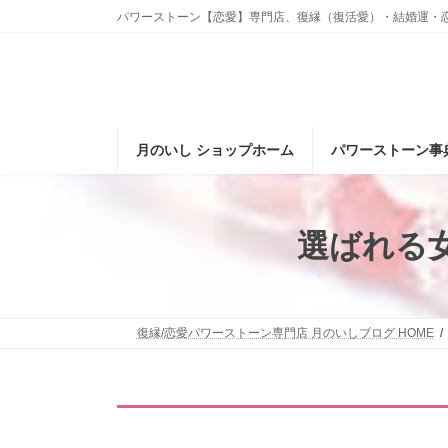
コ
ナ
パワーストーン【恋愛】専門店、復縁（復活愛）・結婚運・
ン
ビ
テ
ゲ
ン
ー
ツ
シ
へ
ョ
ス
ン
月のいし ショップホーム
パワーストーン事
キ
に
ッ
移
プ
動
選ばれる
復縁/恋愛パワーストーン専門店 月のいしブログ HOME