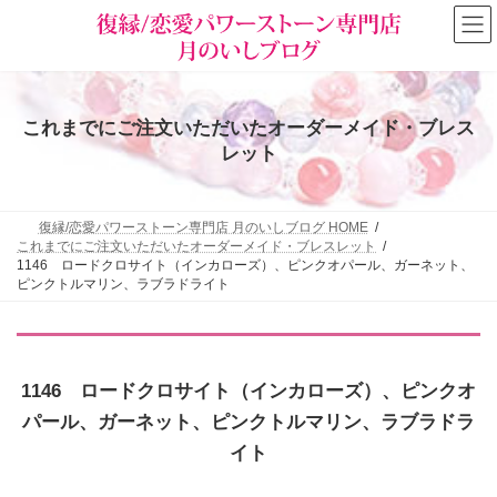
コ
ナ
ン
ビ
テ
ゲ
ン
ー
ツ
シ
へ
ョ
これまでにご注文いただいたオーダーメイド・ブレス
ス
ン
キ
に
レット
ッ
移
プ
動
復縁/恋愛パワーストーン専門店 月のいしブログ HOME
これまでにご注文いただいたオーダーメイド・ブレスレット
1146 ロードクロサイト（インカローズ）、ピンクオパール、ガーネット、
ピンクトルマリン、ラブラドライト
1146 ロードクロサイト（インカローズ）、ピンクオ
パール、ガーネット、ピンクトルマリン、ラブラドラ
イト