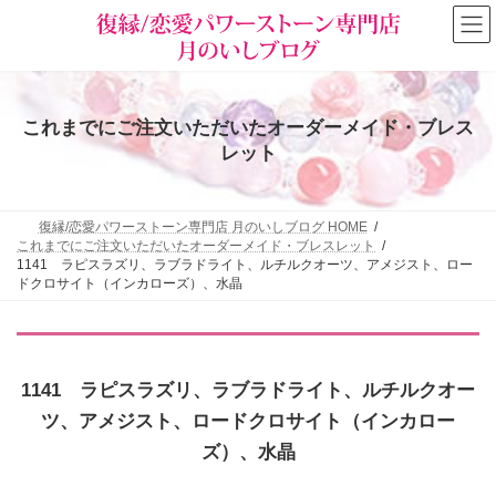
コ
ナ
ン
ビ
テ
ゲ
ン
ー
ツ
シ
へ
ョ
これまでにご注文いただいたオーダーメイド・ブレス
ス
ン
キ
に
レット
ッ
移
プ
動
復縁/恋愛パワーストーン専門店 月のいしブログ HOME
これまでにご注文いただいたオーダーメイド・ブレスレット
1141 ラピスラズリ、ラブラドライト、ルチルクオーツ、アメジスト、ロー
ドクロサイト（インカローズ）、水晶
1141 ラピスラズリ、ラブラドライト、ルチルクオー
ツ、アメジスト、ロードクロサイト（インカロー
ズ）、水晶