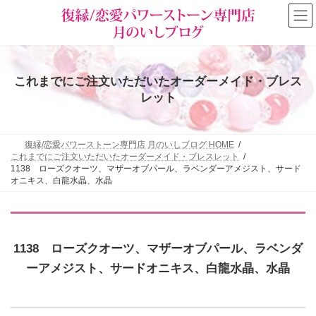
コ
ナ
ン
ビ
テ
ゲ
ン
ー
ツ
シ
へ
ョ
これまでにご注文いただいたオーダーメイド・ブレス
ス
ン
キ
に
レット
ッ
移
プ
動
復縁/恋愛パワーストーン専門店 月のいしブログ HOME
これまでにご注文いただいたオーダーメイド・ブレスレット
1138 ローズクオーツ、マザーオブパール、ラベンダーアメジスト、サード
オニキス、白龍水晶、水晶
1138 ローズクオーツ、マザーオブパール、ラベンダ
ーアメジスト、サードオニキス、白龍水晶、水晶