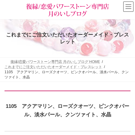
コ
ナ
ン
ビ
テ
ゲ
ン
ー
ツ
シ
へ
ョ
これまでにご注文いただいたオーダーメイド・ブレス
ス
ン
キ
に
レット
ッ
移
プ
動
復縁/恋愛パワーストーン専門店 月のいしブログ HOME
これまでにご注文いただいたオーダーメイド・ブレスレット
1105 アクアマリン、ローズクオーツ、ピンクオパール、淡水パール、クン
ツァイト、水晶
1105 アクアマリン、ローズクオーツ、ピンクオパー
ル、淡水パール、クンツァイト、水晶