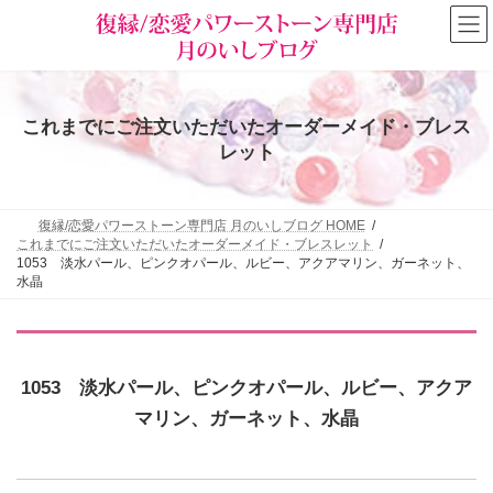
コ
ナ
ン
ビ
テ
ゲ
ン
ー
ツ
シ
へ
ョ
これまでにご注文いただいたオーダーメイド・ブレス
ス
ン
キ
に
レット
ッ
移
プ
動
復縁/恋愛パワーストーン専門店 月のいしブログ HOME
これまでにご注文いただいたオーダーメイド・ブレスレット
1053 淡水パール、ピンクオパール、ルビー、アクアマリン、ガーネット、
水晶
1053 淡水パール、ピンクオパール、ルビー、アクア
マリン、ガーネット、水晶