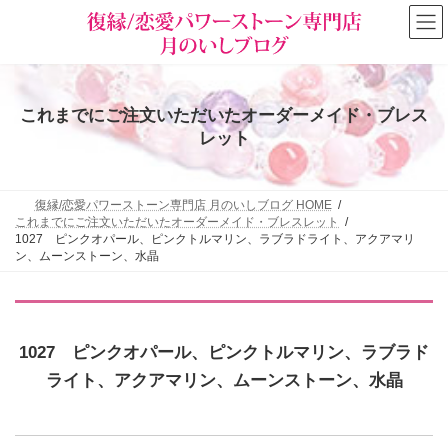
コ
ナ
ン
ビ
テ
ゲ
ン
ー
ツ
シ
へ
ョ
これまでにご注文いただいたオーダーメイド・ブレス
ス
ン
キ
に
レット
ッ
移
プ
動
復縁/恋愛パワーストーン専門店 月のいしブログ HOME
これまでにご注文いただいたオーダーメイド・ブレスレット
1027 ピンクオパール、ピンクトルマリン、ラブラドライト、アクアマリ
ン、ムーンストーン、水晶
1027 ピンクオパール、ピンクトルマリン、ラブラド
ライト、アクアマリン、ムーンストーン、水晶