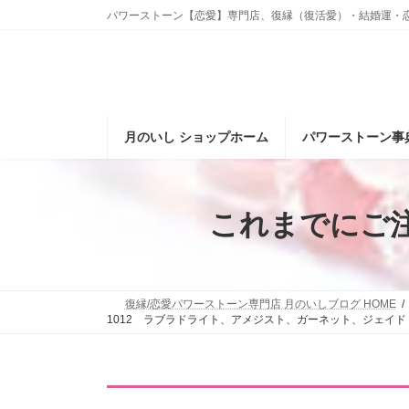
コ
ナ
パワーストーン【恋愛】専門店、復縁（復活愛）・結婚運・
ン
ビ
テ
ゲ
ン
ー
ツ
シ
へ
ョ
ス
ン
月のいし ショップホーム
パワーストーン事
キ
に
ッ
移
プ
動
これまでにご
復縁/恋愛パワーストーン専門店 月のいしブログ HOME
1012 ラブラドライト、アメジスト、ガーネット、ジェイ