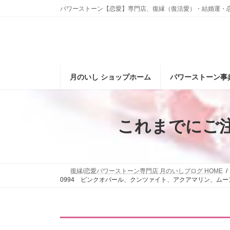
コ
ナ
パワーストーン【恋愛】専門店、復縁（復活愛）・結婚運・
ン
ビ
テ
ゲ
ン
ー
ツ
シ
へ
ョ
ス
ン
月のいし ショップホーム
パワーストーン事
キ
に
ッ
移
プ
動
これまでにご
復縁/恋愛パワーストーン専門店 月のいしブログ HOME
0994 ピンクオパール、クンツァイト、アクアマリン、ム