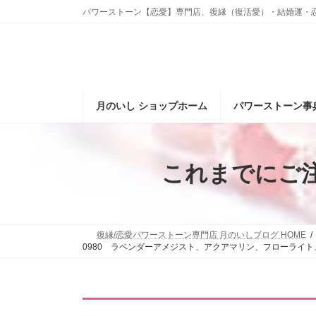
コ
ナ
パワーストーン【恋愛】専門店、復縁（復活愛）・結婚運・
ン
ビ
テ
ゲ
ン
ー
ツ
シ
へ
ョ
ス
ン
月のいし ショップホーム
パワーストーン事
キ
に
ッ
移
プ
動
これまでにご
復縁/恋愛パワーストーン専門店 月のいしブログ HOME
0980 ラベンダーアメジスト、アクアマリン、フローライ