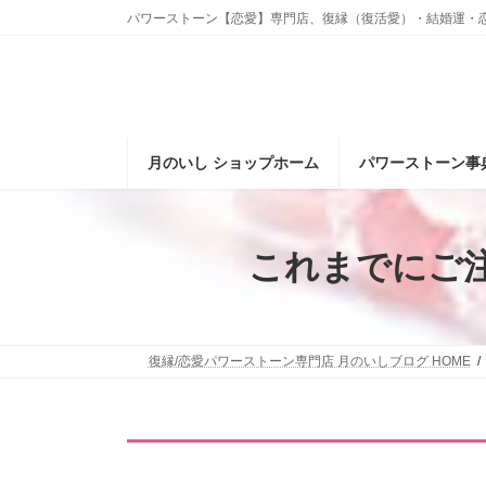
コ
ナ
パワーストーン【恋愛】専門店、復縁（復活愛）・結婚運・
ン
ビ
テ
ゲ
ン
ー
ツ
シ
へ
ョ
ス
ン
月のいし ショップホーム
パワーストーン事
キ
に
ッ
移
プ
動
これまでにご
復縁/恋愛パワーストーン専門店 月のいしブログ HOME