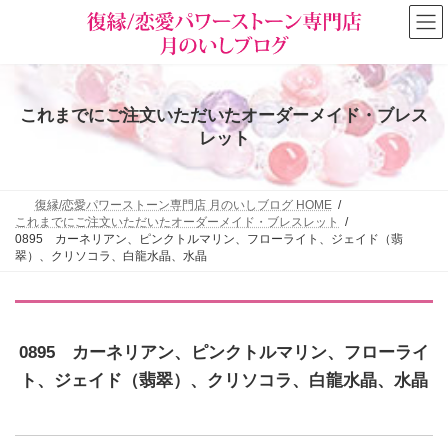
コ
ナ
ン
ビ
テ
ゲ
ン
ー
ツ
シ
へ
ョ
これまでにご注文いただいたオーダーメイド・ブレス
ス
ン
キ
に
レット
ッ
移
プ
動
復縁/恋愛パワーストーン専門店 月のいしブログ HOME
これまでにご注文いただいたオーダーメイド・ブレスレット
0895 カーネリアン、ピンクトルマリン、フローライト、ジェイド（翡
翠）、クリソコラ、白龍水晶、水晶
0895 カーネリアン、ピンクトルマリン、フローライ
ト、ジェイド（翡翠）、クリソコラ、白龍水晶、水晶