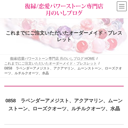
コ
ナ
ン
ビ
テ
ゲ
ン
ー
ツ
シ
へ
ョ
これまでにご注文いただいたオーダーメイド・ブレス
ス
ン
キ
に
レット
ッ
移
プ
動
復縁/恋愛パワーストーン専門店 月のいしブログ HOME
これまでにご注文いただいたオーダーメイド・ブレスレット
0858 ラベンダーアメジスト、アクアマリン、ムーンストーン、ローズクオ
ーツ、ルチルクオーツ、水晶
0858 ラベンダーアメジスト、アクアマリン、ムーン
ストーン、ローズクオーツ、ルチルクオーツ、水晶