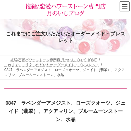
コ
ナ
ン
ビ
テ
ゲ
ン
ー
ツ
シ
へ
ョ
これまでにご注文いただいたオーダーメイド・ブレス
ス
ン
キ
に
レット
ッ
移
プ
動
復縁/恋愛パワーストーン専門店 月のいしブログ HOME
これまでにご注文いただいたオーダーメイド・ブレスレット
0847 ラベンダーアメジスト、ローズクオーツ、ジェイド（翡翠）、アクア
マリン、ブルームーンストーン、水晶
0847 ラベンダーアメジスト、ローズクオーツ、ジェ
イド（翡翠）、アクアマリン、ブルームーンストー
ン、水晶