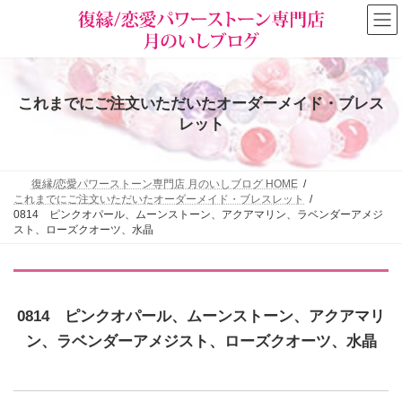
コ
ナ
ン
ビ
テ
ゲ
ン
ー
ツ
シ
へ
ョ
これまでにご注文いただいたオーダーメイド・ブレス
ス
ン
キ
に
レット
ッ
移
プ
動
復縁/恋愛パワーストーン専門店 月のいしブログ HOME
これまでにご注文いただいたオーダーメイド・ブレスレット
0814 ピンクオパール、ムーンストーン、アクアマリン、ラベンダーアメジ
スト、ローズクオーツ、水晶
0814 ピンクオパール、ムーンストーン、アクアマリ
ン、ラベンダーアメジスト、ローズクオーツ、水晶