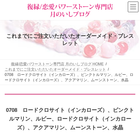
コ
ナ
ン
ビ
テ
ゲ
ン
ー
ツ
シ
へ
ョ
これまでにご注文いただいたオーダーメイド・ブレス
ス
ン
キ
に
レット
ッ
移
プ
動
復縁/恋愛パワーストーン専門店 月のいしブログ HOME
これまでにご注文いただいたオーダーメイド・ブレスレット
0708 ロードクロサイト（インカローズ）、ピンクトルマリン、ルビー、ロ
ードクロサイト（インカローズ）、アクアマリン、ムーンストーン、水晶
0708 ロードクロサイト（インカローズ）、ピンクト
ルマリン、ルビー、ロードクロサイト（インカロー
ズ）、アクアマリン、ムーンストーン、水晶