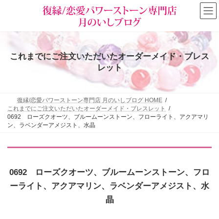
コ
ナ
ン
ビ
テ
ゲ
ン
ー
ツ
シ
へ
ョ
これまでにご注文いただいたオーダーメイド・ブレス
ス
ン
キ
に
レット
ッ
移
プ
動
復縁/恋愛パワーストーン専門店 月のいしブログ HOME
これまでにご注文いただいたオーダーメイド・ブレスレット
0692 ローズクオーツ、ブルームーンストーン、フローライト、アクアマリ
ン、ラベンダーアメジスト、水晶
0692 ローズクオーツ、ブルームーンストーン、フロ
ーライト、アクアマリン、ラベンダーアメジスト、水
晶