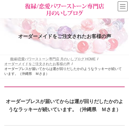
コ
ナ
ン
ビ
テ
ゲ
ン
ー
ツ
シ
へ
ョ
ス
ン
オーダーメイドをご注文されたお客様の声
キ
に
ッ
移
プ
動
復縁/恋愛パワーストーン専門店 月のいしブログ HOME
オーダーメイドをご注文されたお客様の声
オーダーブレスが届いてからは運が回りだしたかのようなラッキーが続いて
います。（沖縄県 Ｍさま）
オーダーブレスが届いてからは運が回りだしたかのよ
うなラッキーが続いています。（沖縄県 Ｍさま）