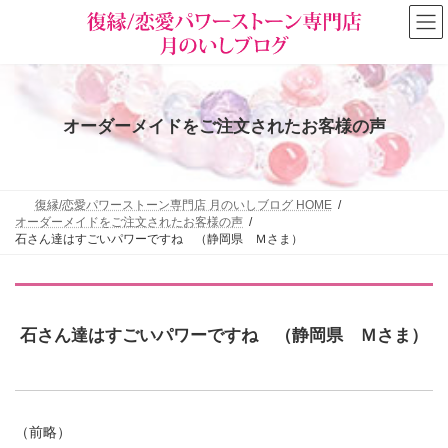
コ
ナ
ン
ビ
テ
ゲ
ン
ー
ツ
シ
へ
ョ
ス
ン
オーダーメイドをご注文されたお客様の声
キ
に
ッ
移
プ
動
復縁/恋愛パワーストーン専門店 月のいしブログ HOME
オーダーメイドをご注文されたお客様の声
石さん達はすごいパワーですね （静岡県 Ｍさま）
石さん達はすごいパワーですね （静岡県 Ｍさま）
（前略）