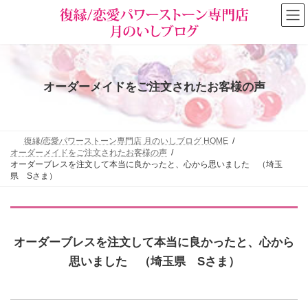
コ
ナ
ン
ビ
テ
ゲ
ン
ー
ツ
シ
へ
ョ
ス
ン
オーダーメイドをご注文されたお客様の声
キ
に
ッ
移
プ
動
復縁/恋愛パワーストーン専門店 月のいしブログ HOME
オーダーメイドをご注文されたお客様の声
オーダーブレスを注文して本当に良かったと、心から思いました （埼玉
県 Sさま）
オーダーブレスを注文して本当に良かったと、心から
思いました （埼玉県 Sさま）