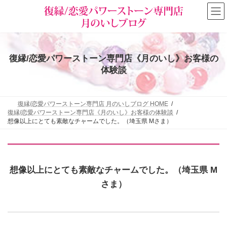
コ
ナ
ン
ビ
テ
ゲ
ン
ー
ツ
シ
へ
ョ
復縁/恋愛パワーストーン専門店《月のいし》お客様の
ス
ン
キ
に
体験談
ッ
移
プ
動
復縁/恋愛パワーストーン専門店 月のいしブログ HOME
復縁/恋愛パワーストーン専門店《月のいし》お客様の体験談
想像以上にとても素敵なチャームでした。（埼玉県 Mさま）
想像以上にとても素敵なチャームでした。（埼玉県 M
さま）