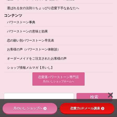
選ばれる女の法則☆ちょっぴり恋愛下手なあなたへ
コンテンツ
パワーストーン事典
パワーストーンの意味と効果
恋の願い別パワーストーン早見表
お客様の声（パワーストーン体験談）
オーダーメイドをご注文されたお客様の声
ショップ情報メルマガ【月いし】
恋愛運パワーストーン専門店
月のいしショップホームへ
検索
月のいし ショップへ
恋愛力UPメール講座
Copyright © 復縁/恋愛パワーストーン専門店 月のいしブログ All Rights Reserved.