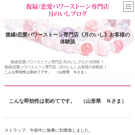
コ
ナ
ン
ビ
テ
ゲ
ン
ー
ツ
シ
へ
ョ
復縁/恋愛パワーストーン専門店《月のいし》お客様の
ス
ン
キ
に
体験談
ッ
移
プ
動
復縁/恋愛パワーストーン専門店 月のいしブログ HOME
復縁/恋愛パワーストーン専門店《月のいし》お客様の体験談
こんな即効性は初めてです。 （山形県 Ｎさま）
こんな即効性は初めてです。 （山形県 Ｎさま）
ストラップ、午前中に無事に到着致しました。