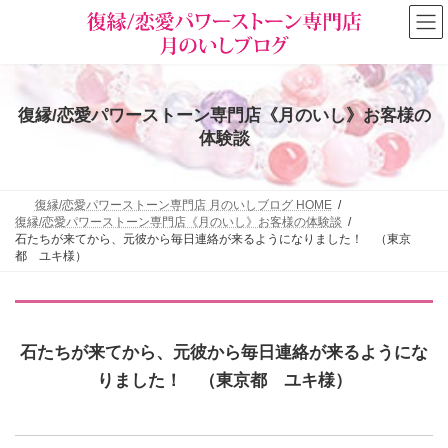
コ
ナ
ン
ビ
テ
ゲ
ン
ー
ツ
シ
へ
ョ
復縁/恋愛パワーストーン専門店《月のいし》お客様の
ス
ン
キ
に
体験談
ッ
移
プ
動
復縁/恋愛パワーストーン専門店 月のいしブログ HOME
復縁/恋愛パワーストーン専門店《月のいし》お客様の体験談
石たちが来てから、元彼から毎日連絡が来るようになりました！ （東京
都 ユキ様）
石たちが来てから、元彼から毎日連絡が来るようにな
りました！ （東京都 ユキ様）