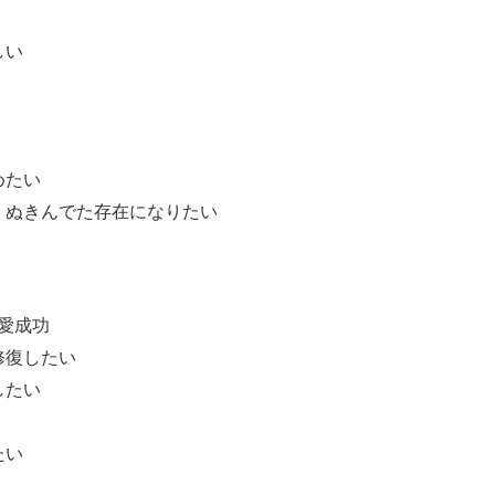
しい
めたい
、ぬきんでた存在になりたい
愛成功
修復したい
したい
たい