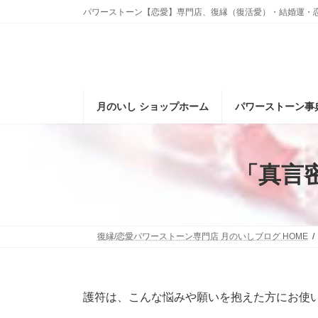
コ
ナ
パワーストーン【恋愛】専門店、復縁（復活愛）・結婚運・
ン
ビ
テ
ゲ
ン
ー
ツ
シ
へ
ョ
ス
ン
月のいし ショップホーム
パワーストーン事
キ
に
ッ
移
プ
動
「真言
復縁/恋愛パワーストーン専門店 月のいしブログ HOME
護符は、こんな悩みや願いを抱えた方にお使