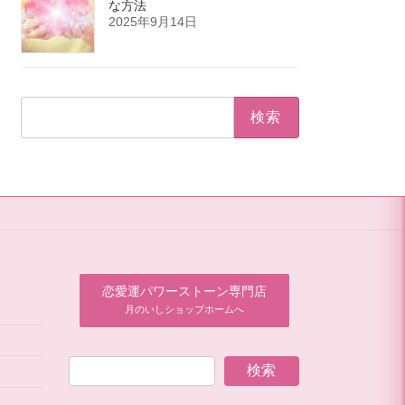
な方法
2025年9月14日
検
索:
恋愛運パワーストーン専門店
月のいしショップホームへ
検索
）