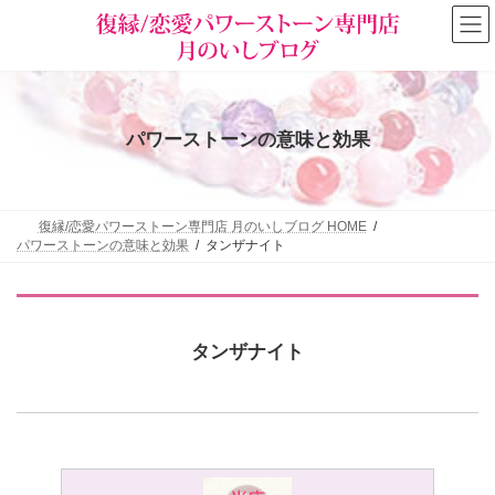
コ
ナ
ン
ビ
テ
ゲ
ン
ー
ツ
シ
へ
ョ
ス
ン
パワーストーンの意味と効果
キ
に
ッ
移
プ
動
復縁/恋愛パワーストーン専門店 月のいしブログ HOME
パワーストーンの意味と効果
タンザナイト
タンザナイト