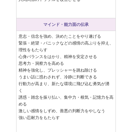
マインド・能力面の伝承
意志・信念を強め、決めたことをやり遂げる
緊張・絶望・パニックなどの感情の高ぶりを抑え、
理性をもたらす
心身バランスをはかり、精神を安定させる
思考力・洞察力を高める
精神を強化し、プレッシャーを跳ね除ける
うまい話に惑わされず、冷静に判断できる
行動力が高まり、新たな環境に飛び込む勇気が湧
く
誘惑・雑念を振り払い、集中力・根気・記憶力を高
める
激しい感情をしずめ、善悪の判断力をやしなう
強い忍耐力をもたらす