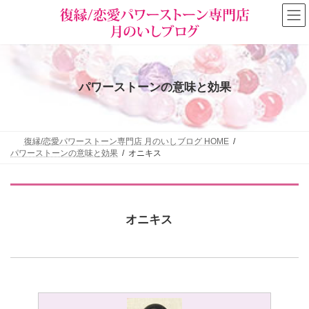
コ
ナ
ン
ビ
テ
ゲ
ン
ー
ツ
シ
へ
ョ
ス
ン
パワーストーンの意味と効果
キ
に
ッ
移
プ
動
復縁/恋愛パワーストーン専門店 月のいしブログ HOME
パワーストーンの意味と効果
オニキス
オニキス