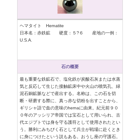
ヘマタイト Hematite
日本名：赤鉄鉱 硬度：５?６ 産地の一例：
U.S.A.
石の概要
最も重要な鉄鉱石で、塩化鉄が炭酸石灰または水蒸
気と反応して生じた接触鉱床中や火山の噴気孔、緑
泥石銅鉱脈などで産出する。名称は、この石を切
断・研磨する際に、真っ赤な切粉を出すことから、
ギリシャ語で血の意味のhemaに由来。紀元前９０
０年のアッシリア帝国では宝石として用いられ、古
代エジプトでは身を守る護符として使用されたとい
う。勝利にみちびく石として兵士が戦場に赴くとき
に身につけたという説もある。おうし座の守護石。