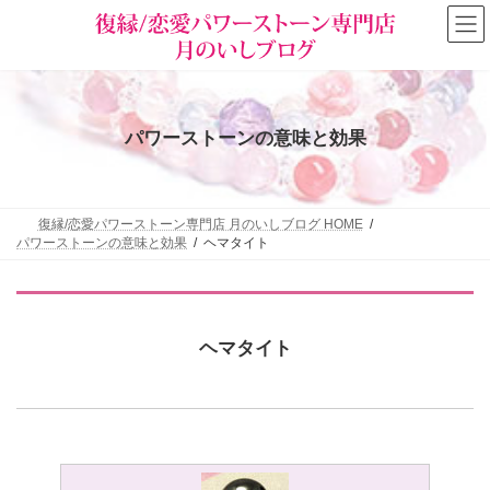
コ
ナ
ン
ビ
テ
ゲ
ン
ー
ツ
シ
へ
ョ
ス
ン
パワーストーンの意味と効果
キ
に
ッ
移
プ
動
復縁/恋愛パワーストーン専門店 月のいしブログ HOME
パワーストーンの意味と効果
ヘマタイト
ヘマタイト